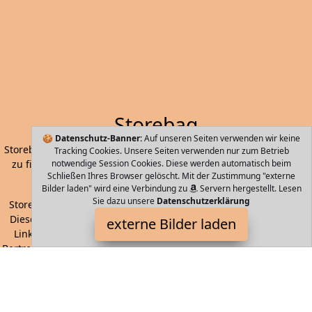
Storebag
🍪
Datenschutz-Banner:
Auf unseren Seiten verwenden wir keine
Storebag - die einfachste und Schnellste Art Ihre nächste Tasche
Tracking Cookies. Unsere Seiten verwenden nur zum Betrieb
zu finden. Handtaschen, Koffer, Rucksäcke, ausgewählt durch
notwendige Session Cookies. Diese werden automatisch beim
Schließen Ihres Browser gelöscht. Mit der Zustimmung "externe
maschinelles Lernen und künstliche Intelligenz.
Bilder laden" wird eine Verbindung zu
Servern hergestellt. Lesen
Sie dazu unsere
Datenschutzerklärung
Storebag ist Teilnehmer am Partnerprogramm der
EU S.à r.l.
Dieses Partnerprogramm wurde von
ins Leben gerufen, um
externe Bilder laden
Links auf externe
Internetseiten platzieren zu können. Die
Bertreiber von Storebag verdienen mit Kostenerstattungen durch
mit. Der Inhalt der Produktseiten auf Storebag kommt von
Service LLC. Der Inhalt wird wie von
übertragen und ohne
Veränderung wiedergegeben. Der Inhalt kann sich jederzeit
ändern.