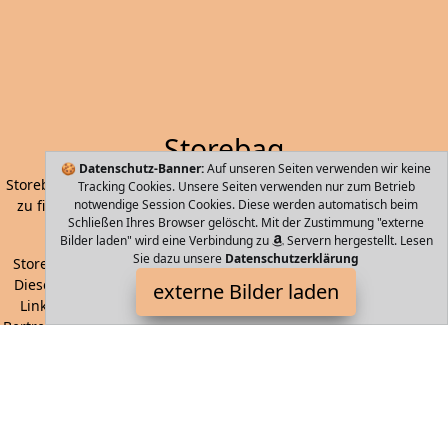
Storebag
🍪
Datenschutz-Banner:
Auf unseren Seiten verwenden wir keine
Storebag - die einfachste und Schnellste Art Ihre nächste Tasche
Tracking Cookies. Unsere Seiten verwenden nur zum Betrieb
zu finden. Handtaschen, Koffer, Rucksäcke, ausgewählt durch
notwendige Session Cookies. Diese werden automatisch beim
Schließen Ihres Browser gelöscht. Mit der Zustimmung "externe
maschinelles Lernen und künstliche Intelligenz.
Bilder laden" wird eine Verbindung zu
Servern hergestellt. Lesen
Sie dazu unsere
Datenschutzerklärung
Storebag ist Teilnehmer am Partnerprogramm der
EU S.à r.l.
Dieses Partnerprogramm wurde von
ins Leben gerufen, um
externe Bilder laden
Links auf externe
Internetseiten platzieren zu können. Die
Bertreiber von Storebag verdienen mit Kostenerstattungen durch
mit. Der Inhalt der Produktseiten auf Storebag kommt von
Service LLC. Der Inhalt wird wie von
übertragen und ohne
Veränderung wiedergegeben. Der Inhalt kann sich jederzeit
ändern.