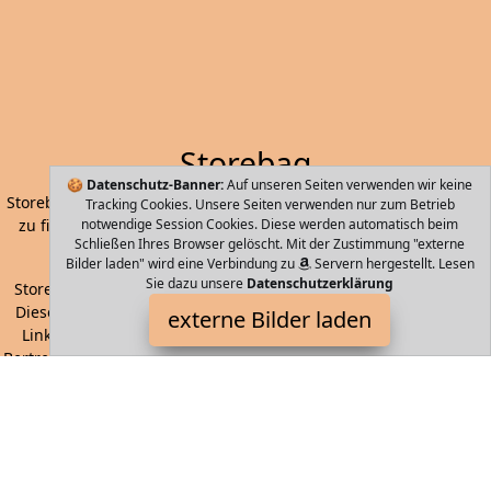
Storebag
🍪
Datenschutz-Banner:
Auf unseren Seiten verwenden wir keine
Storebag - die einfachste und Schnellste Art Ihre nächste Tasche
Tracking Cookies. Unsere Seiten verwenden nur zum Betrieb
zu finden. Handtaschen, Koffer, Rucksäcke, ausgewählt durch
notwendige Session Cookies. Diese werden automatisch beim
Schließen Ihres Browser gelöscht. Mit der Zustimmung "externe
maschinelles Lernen und künstliche Intelligenz.
Bilder laden" wird eine Verbindung zu
Servern hergestellt. Lesen
Sie dazu unsere
Datenschutzerklärung
Storebag ist Teilnehmer am Partnerprogramm der
EU S.à r.l.
Dieses Partnerprogramm wurde von
ins Leben gerufen, um
externe Bilder laden
Links auf externe
Internetseiten platzieren zu können. Die
Bertreiber von Storebag verdienen mit Kostenerstattungen durch
mit. Der Inhalt der Produktseiten auf Storebag kommt von
Service LLC. Der Inhalt wird wie von
übertragen und ohne
Veränderung wiedergegeben. Der Inhalt kann sich jederzeit
ändern.