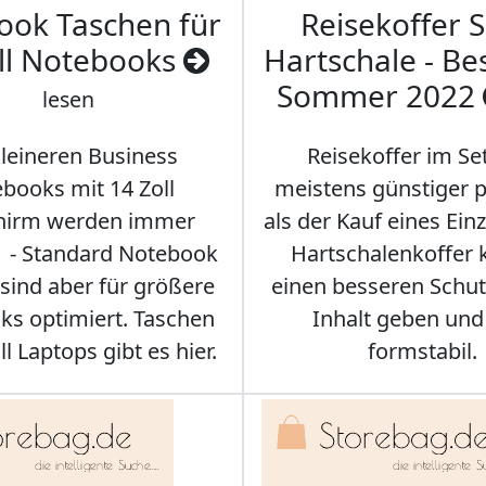
ook Taschen für
Reisekoffer S
ll Notebooks
Hartschale - Bes
Sommer 2022
lesen
kleineren Business
Reisekoffer im Se
books mit 14 Zoll
meistens günstiger p
chirm werden immer
als der Kauf eines Einz
r - Standard Notebook
Hartschalenkoffer
sind aber für größere
einen besseren Schut
s optimiert. Taschen
Inhalt geben und
ll Laptops gibt es hier.
formstabil.