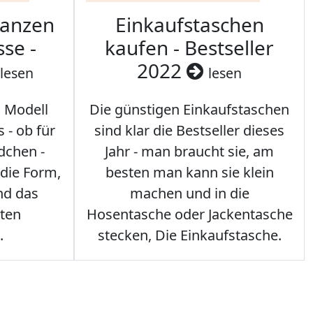
ranzen
Einkaufstaschen
sse -
kaufen - Bestseller
2022
lesen
lesen
s Modell
Die günstigen Einkaufstaschen
 - ob für
sind klar die Bestseller dieses
dchen -
Jahr - man braucht sie, am
 die Form,
besten man kann sie klein
nd das
machen und in die
sten
Hosentasche oder Jackentasche
.
stecken, Die Einkaufstasche.