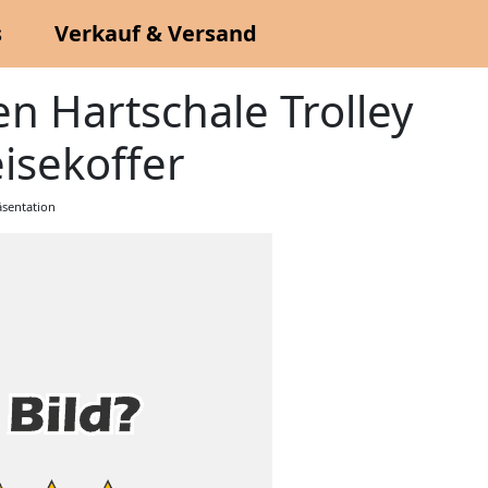
s
Verkauf & Versand
en Hartschale Trolley
isekoffer
sentation