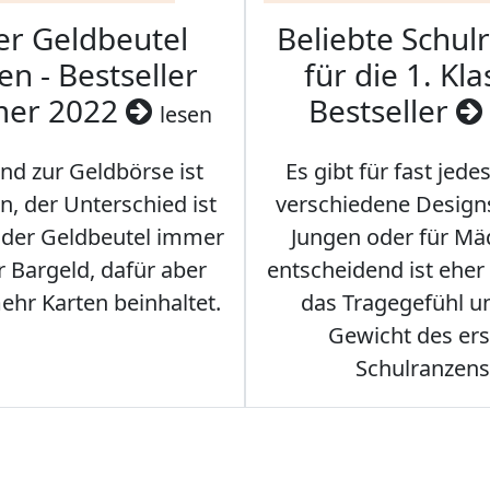
er Geldbeutel
Beliebte Schul
en - Bestseller
für die 1. Kla
er 2022
Bestseller
lesen
nd zur Geldbörse ist
Es gibt für fast jede
n, der Unterschied ist
verschiedene Designs
s der Geldbeutel immer
Jungen oder für Mä
 Bargeld, dafür aber
entscheidend ist eher
hr Karten beinhaltet.
das Tragegefühl u
Gewicht des er
Schulranzens