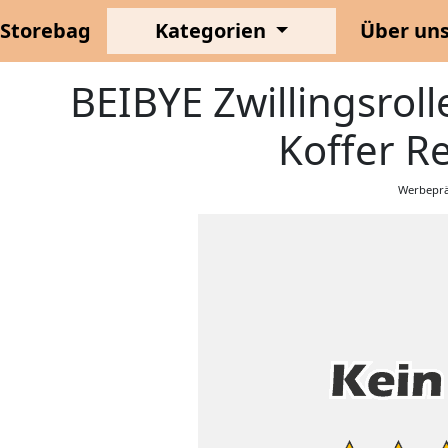
Storebag
Kategorien
Über un
BEIBYE Zwillingsroll
Koffer Re
Werbeprä