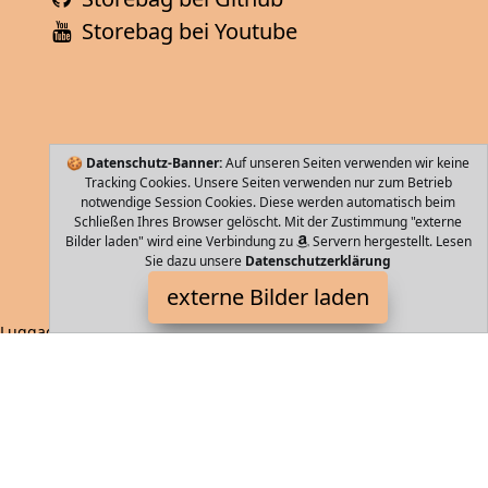
Storebag bei Youtube
🍪
Datenschutz-Banner:
Auf unseren Seiten verwenden wir keine
Tracking Cookies. Unsere Seiten verwenden nur zum Betrieb
notwendige Session Cookies. Diese werden automatisch beim
Schließen Ihres Browser gelöscht. Mit der Zustimmung "externe
Bilder laden" wird eine Verbindung zu
Servern hergestellt. Lesen
Sie dazu unsere
Datenschutzerklärung
Samsonite
externe Bilder laden
Luggage x x cm L kg Aus Polycarbonat hergestellt und der Spinner
wiegt nur kg Großes Volumen durch rechteckige Form Brei
Samsonite
Storebag ist Teilnehmer am Partnerprogramm der
EU S.à r.l.
Dieses Partnerprogramm wurde von
ins Leben gerufen, um
Links auf externe
Internetseiten platzieren zu können. Die
Bertreiber von Storebag verdienen mit Kostenerstattungen durch