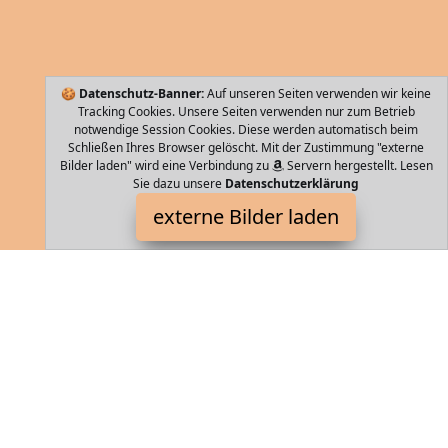
🍪
Datenschutz-Banner:
Auf unseren Seiten verwenden wir keine
Tracking Cookies. Unsere Seiten verwenden nur zum Betrieb
notwendige Session Cookies. Diese werden automatisch beim
Schließen Ihres Browser gelöscht. Mit der Zustimmung "externe
Bilder laden" wird eine Verbindung zu
Servern hergestellt. Lesen
Sie dazu unsere
Datenschutzerklärung
WITTCHEN
externe Bilder laden
Textilien Rollen Trolley macht sich hervorragend als
Handgepäcksstück Er bietet Platz für alles Wichtige und lässt sich
dank des Rollen Systems komfor WITTCHEN
Storebag ist Teilnehmer am Partnerprogramm der
EU S.à r.l.
Dieses Partnerprogramm wurde von
ins Leben gerufen, um
Links auf externe
Internetseiten platzieren zu können. Die
Bertreiber von Storebag verdienen mit Kostenerstattungen durch
mit. Der Inhalt der Produktseiten auf Storebag kommt von
Service LLC. Der Inhalt wird wie von
übertragen und ohne