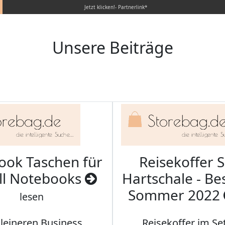
Jetzt klicken!- Partnerlink*
Unsere Beiträge
ook Taschen für
Reisekoffer S
ll Notebooks
Hartschale - Bes
Sommer 2022
lesen
kleineren Business
Reisekoffer im Se