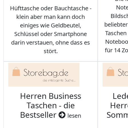
Note
Hüfttasche oder Bauchtasche -
Bilds
klein aber man kann doch
beliebte
einiges wie Geldbeutel,
Taschen 
Schlüssel oder Smartphone
Notebook
darin verstauen, ohne dass es
für 14 Zo
stört.
Herren Business
Led
Taschen - die
Herr
Bestseller
Somm
lesen