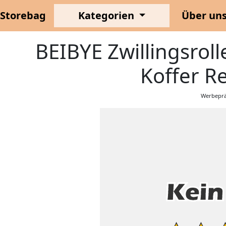
Storebag
Kategorien
Über un
BEIBYE Zwillingsroll
Koffer Re
Werbeprä