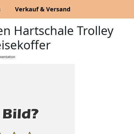
s
Verkauf & Versand
en Hartschale Trolley
isekoffer
sentation