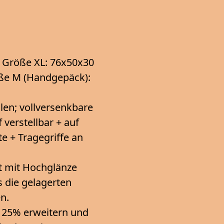
 Größe XL: 76x50x30
öße M (Handgepäck):
en; vollversenkbare
verstellbar + auf
te + Tragegriffe an
 mit Hochglänze
s die gelagerten
n.
 25% erweitern und