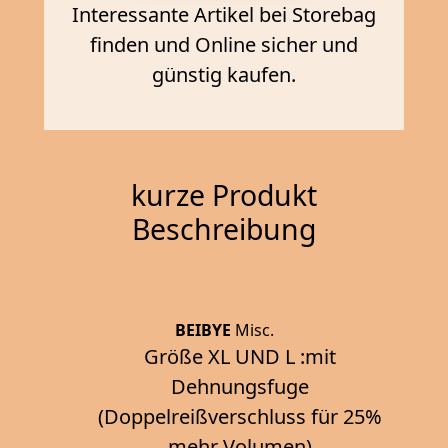
Interessante Artikel bei Storebag
finden und Online sicher und
günstig kaufen.
kurze Produkt
Beschreibung
BEIBYE
Misc.
Größe XL UND L :mit
Dehnungsfuge
(Doppelreißverschluss für 25%
mehr Volumen)