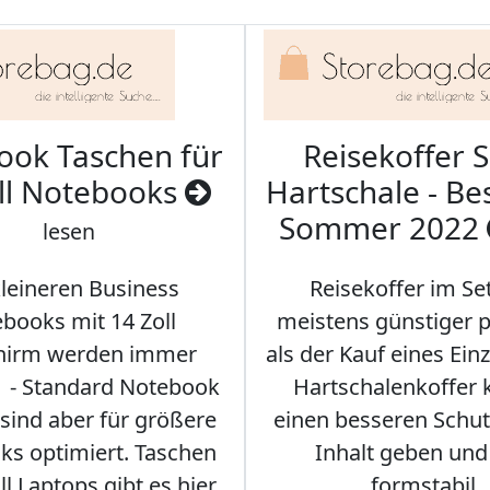
ook Taschen für
Reisekoffer S
ll Notebooks
Hartschale - Bes
Sommer 2022
lesen
kleineren Business
Reisekoffer im Se
books mit 14 Zoll
meistens günstiger p
chirm werden immer
als der Kauf eines Einz
r - Standard Notebook
Hartschalenkoffer
sind aber für größere
einen besseren Schut
s optimiert. Taschen
Inhalt geben und
ll Laptops gibt es hier.
formstabil.