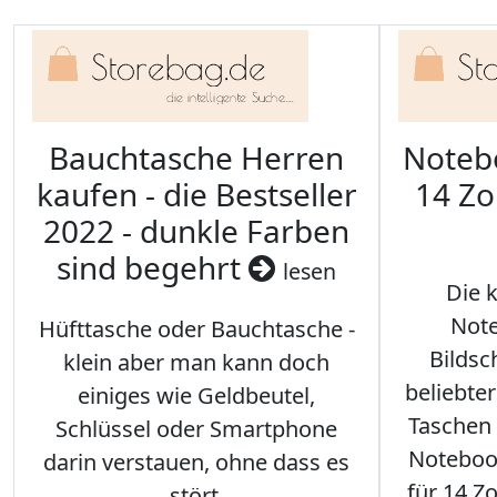
Bauchtasche Herren
Noteb
kaufen - die Bestseller
14 Zo
2022 - dunkle Farben
sind begehrt
lesen
Die 
Note
Hüfttasche oder Bauchtasche -
Bilds
klein aber man kann doch
beliebte
einiges wie Geldbeutel,
Taschen 
Schlüssel oder Smartphone
Notebook
darin verstauen, ohne dass es
für 14 Zo
stört.