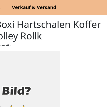
s
Verkauf & Versand
i Hartschalen Koffer
lley Rollk
sentation