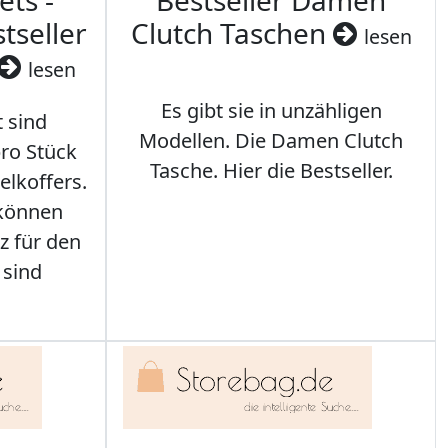
ets -
Bestseller Damen
tseller
Clutch Taschen
lesen
lesen
Es gibt sie in unzähligen
t sind
Modellen. Die Damen Clutch
ro Stück
Tasche. Hier die Bestseller.
elkoffers.
 können
z für den
 sind