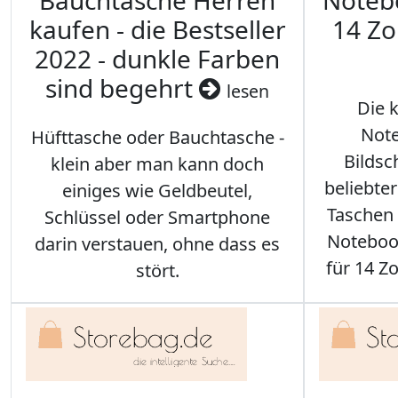
Bauchtasche Herren
Noteb
kaufen - die Bestseller
14 Zo
2022 - dunkle Farben
sind begehrt
lesen
Die 
Note
Hüfttasche oder Bauchtasche -
Bilds
klein aber man kann doch
beliebte
einiges wie Geldbeutel,
Taschen 
Schlüssel oder Smartphone
Notebook
darin verstauen, ohne dass es
für 14 Zo
stört.