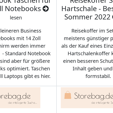
ook Taschen für
Reisekoffer S
ll Notebooks
Hartschale - Bes
Sommer 2022
lesen
kleineren Business
Reisekoffer im Se
books mit 14 Zoll
meistens günstiger p
chirm werden immer
als der Kauf eines Einz
r - Standard Notebook
Hartschalenkoffer
sind aber für größere
einen besseren Schut
s optimiert. Taschen
Inhalt geben und
ll Laptops gibt es hier.
formstabil.