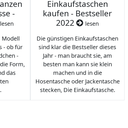
ranzen
Einkaufstaschen
sse -
kaufen - Bestseller
2022
lesen
lesen
s Modell
Die günstigen Einkaufstaschen
 - ob für
sind klar die Bestseller dieses
dchen -
Jahr - man braucht sie, am
 die Form,
besten man kann sie klein
nd das
machen und in die
sten
Hosentasche oder Jackentasche
.
stecken, Die Einkaufstasche.