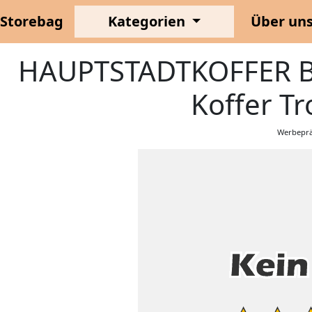
Storebag
Kategorien
Über un
HAUPTSTADTKOFFER Box
Koffer Tro
Werbeprä