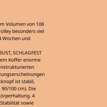
inem Volumen von 108
rolley besonders viel
-4 Wochen und
ROBUST, SCHLAGFEST
dem Koffer enorme
instrukturierten
tzungserscheinungen
pf ist stabil,
, 90/100 cm). Die
Körperhaltung. 4
tabilität sowie