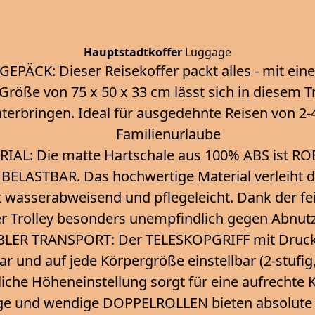
Hauptstadtkoffer
Luggage
GEPÄCK: Dieser Reisekoffer packt alles - mit e
 Größe von 75 x 50 x 33 cm lässt sich in diesem T
terbringen. Ideal für ausgedehnte Reisen von 2
Familienurlaube
RIAL: Die matte Hartschale aus 100% ABS ist 
BELASTBAR. Das hochwertige Material verleiht 
ist wasserabweisend und pflegeleicht. Dank der fe
der Trolley besonders unempfindlich gegen Abnu
ER TRANSPORT: Der TELESKOPGRIFF mit Druckkno
ar und auf jede Körpergröße einstellbar (2-stufig
iche Höheneinstellung sorgt für eine aufrechte 
ge und wendige DOPPELROLLEN bieten absolute S