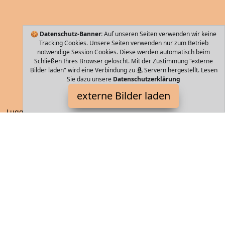
🍪
Datenschutz-Banner:
Auf unseren Seiten verwenden wir keine
Tracking Cookies. Unsere Seiten verwenden nur zum Betrieb
notwendige Session Cookies. Diese werden automatisch beim
Schließen Ihres Browser gelöscht. Mit der Zustimmung "externe
Bilder laden" wird eine Verbindung zu
Servern hergestellt. Lesen
Sie dazu unsere
Datenschutzerklärung
TITAN
externe Bilder laden
Luggage e coolen SHOOTING STAR Trolleys von TITAN sind aus
sehr widerstandsfähigem Polycarbonat gefertigt Das Material
verleiht den Hartschalen mit de TITAN
Storebag ist Teilnehmer am Partnerprogramm der
EU S.à r.l.
Dieses Partnerprogramm wurde von
ins Leben gerufen, um
Links auf externe
Internetseiten platzieren zu können. Die
Bertreiber von Storebag verdienen mit Kostenerstattungen durch
mit. Der Inhalt der Produktseiten auf Storebag kommt von
Service LLC. Der Inhalt wird wie von
übertragen und ohne
Veränderung wiedergegeben. Der Inhalt kann sich jederzeit