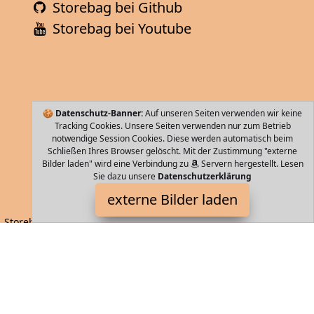
Storebag bei Github
Storebag bei Youtube
🍪
Datenschutz-Banner:
Auf unseren Seiten verwenden wir keine
Tracking Cookies. Unsere Seiten verwenden nur zum Betrieb
notwendige Session Cookies. Diese werden automatisch beim
Schließen Ihres Browser gelöscht. Mit der Zustimmung "externe
Bilder laden" wird eine Verbindung zu
Servern hergestellt. Lesen
Sie dazu unsere
Datenschutzerklärung
Eastpak
externe Bilder laden
Storebag - die einfachste und Schnellste Art Ihre nächste Tasche
zu finden. Handtaschen, Koffer, Rucksäcke, ausgewählt durch
maschinelles Lernen und künstliche Intelligenz.
Storebag ist Teilnehmer am Partnerprogramm der
EU S.à r.l.
Dieses Partnerprogramm wurde von
ins Leben gerufen, um
Links auf externe
Internetseiten platzieren zu können. Die