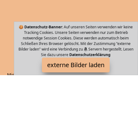
🍪
Datenschutz-Banner:
Auf unseren Seiten verwenden wir keine
Tracking Cookies. Unsere Seiten verwenden nur zum Betrieb
notwendige Session Cookies. Diese werden automatisch beim
Schließen Ihres Browser gelöscht. Mit der Zustimmung "externe
Bilder laden" wird eine Verbindung zu
Servern hergestellt. Lesen
Sie dazu unsere
Datenschutzerklärung
BEIBYE
externe Bilder laden
Misc. drehbar für perfekte Mobilität Eine stufenverstellbare
Teleskopstange aus eloxiertem Aluminium ermöglicht ein
komfortables Ziehen An der Län BEIBYE
Storebag ist Teilnehmer am Partnerprogramm der
EU S.à r.l.
Dieses Partnerprogramm wurde von
ins Leben gerufen, um
Links auf externe
Internetseiten platzieren zu können. Die
Bertreiber von Storebag verdienen mit Kostenerstattungen durch
mit. Der Inhalt der Produktseiten auf Storebag kommt von
Service LLC. Der Inhalt wird wie von
übertragen und ohne
Veränderung wiedergegeben. Der Inhalt kann sich jederzeit