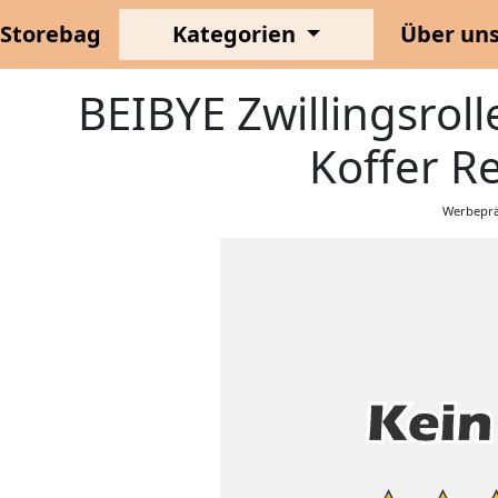
Storebag
Kategorien
Über un
BEIBYE Zwillingsroll
Koffer Re
Werbeprä