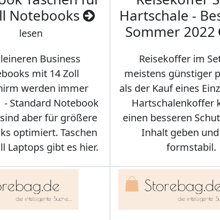
ll Notebooks
Hartschale - Bes
Sommer 2022
lesen
kleineren Business
Reisekoffer im Se
books mit 14 Zoll
meistens günstiger p
chirm werden immer
als der Kauf eines Einz
r - Standard Notebook
Hartschalenkoffer
sind aber für größere
einen besseren Schut
s optimiert. Taschen
Inhalt geben und
ll Laptops gibt es hier.
formstabil.