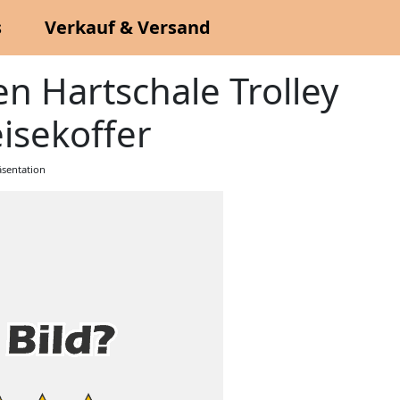
s
Verkauf & Versand
en Hartschale Trolley
isekoffer
sentation