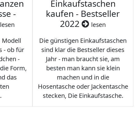
ranzen
Einkaufstaschen
sse -
kaufen - Bestseller
2022
lesen
lesen
s Modell
Die günstigen Einkaufstaschen
 - ob für
sind klar die Bestseller dieses
dchen -
Jahr - man braucht sie, am
 die Form,
besten man kann sie klein
nd das
machen und in die
sten
Hosentasche oder Jackentasche
.
stecken, Die Einkaufstasche.