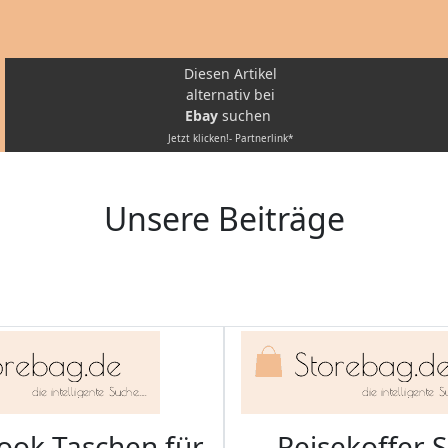
Diesen Artikel
alternativ bei
Ebay
suchen
Jetzt klicken!- Partnerlink*
Unsere Beiträge
ook Taschen für
Reisekoffer S