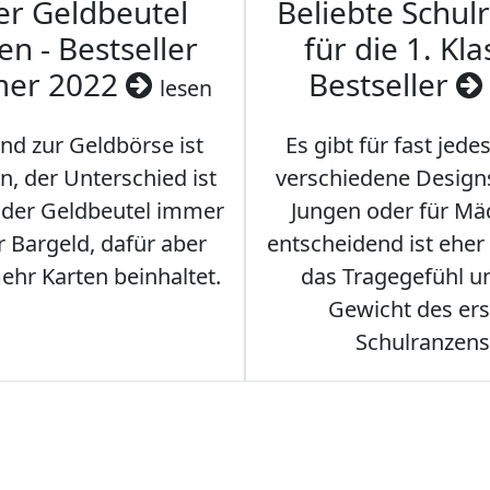
er Geldbeutel
Beliebte Schul
en - Bestseller
für die 1. Kla
er 2022
Bestseller
lesen
nd zur Geldbörse ist
Es gibt für fast jede
n, der Unterschied ist
verschiedene Designs
s der Geldbeutel immer
Jungen oder für Mä
 Bargeld, dafür aber
entscheidend ist eher
hr Karten beinhaltet.
das Tragegefühl u
Gewicht des er
Schulranzens