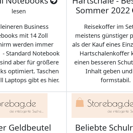
ll Notebooks
Hartschale - Bes
Sommer 2022
lesen
kleineren Business
Reisekoffer im Se
books mit 14 Zoll
meistens günstiger p
chirm werden immer
als der Kauf eines Einz
r - Standard Notebook
Hartschalenkoffer
sind aber für größere
einen besseren Schut
s optimiert. Taschen
Inhalt geben und
ll Laptops gibt es hier.
formstabil.
er Geldbeutel
Beliebte Schul