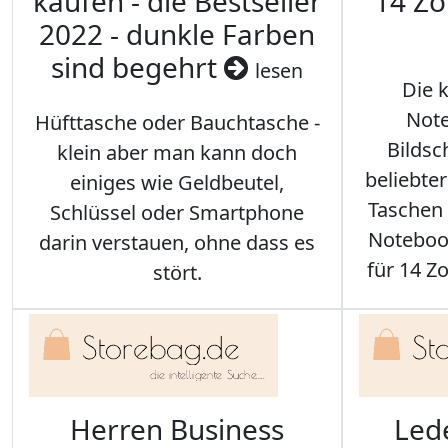
kaufen - die Bestseller
14 Zo
2022 - dunkle Farben
sind begehrt
lesen
Die 
Note
Hüfttasche oder Bauchtasche -
Bilds
klein aber man kann doch
beliebte
einiges wie Geldbeutel,
Taschen 
Schlüssel oder Smartphone
Notebook
darin verstauen, ohne dass es
für 14 Zo
stört.
Herren Business
Led