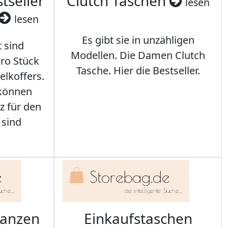
tseller
Clutch Taschen
lesen
lesen
Es gibt sie in unzähligen
t sind
Modellen. Die Damen Clutch
ro Stück
Tasche. Hier die Bestseller.
elkoffers.
 können
z für den
 sind
ranzen
Einkaufstaschen