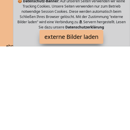
🍪
Datenschutz-Banner:
Auf unseren Seiten verwenden wir keine
Tracking Cookies. Unsere Seiten verwenden nur zum Betrieb
notwendige Session Cookies. Diese werden automatisch beim
Schließen Ihres Browser gelöscht. Mit der Zustimmung "externe
Bilder laden" wird eine Verbindung zu
Servern hergestellt. Lesen
Sie dazu unsere
Datenschutzerklärung
BEIBYE
externe Bilder laden
ehnungsfuge Doppelreißverschluss für mehr Volumen Beim
Zusammendrücken nimmt das Gehäuse seine Form sofort wieder
an Höhenverstellbare Tele BEIBYE
Storebag ist Teilnehmer am Partnerprogramm der
EU S.à r.l.
Dieses Partnerprogramm wurde von
ins Leben gerufen, um
Links auf externe
Internetseiten platzieren zu können. Die
Bertreiber von Storebag verdienen mit Kostenerstattungen durch
mit. Der Inhalt der Produktseiten auf Storebag kommt von
Service LLC. Der Inhalt wird wie von
übertragen und ohne
Veränderung wiedergegeben. Der Inhalt kann sich jederzeit
ändern.