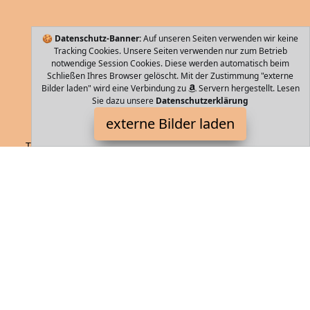
🍪
Datenschutz-Banner:
Auf unseren Seiten verwenden wir keine
Tracking Cookies. Unsere Seiten verwenden nur zum Betrieb
notwendige Session Cookies. Diese werden automatisch beim
Schließen Ihres Browser gelöscht. Mit der Zustimmung "externe
Bilder laden" wird eine Verbindung zu
Servern hergestellt. Lesen
Sie dazu unsere
Datenschutzerklärung
VAUDE
externe Bilder laden
Textilien f Rädern zum Fahren Die beste Medizin gegen
Reisefieber Unser vielseitiger Gepäcktrolley Rotuma II ist leicht zu
packen und bringt Sie schnell VAUDE
Storebag ist Teilnehmer am Partnerprogramm der
EU S.à r.l.
Dieses Partnerprogramm wurde von
ins Leben gerufen, um
Links auf externe
Internetseiten platzieren zu können. Die
Bertreiber von Storebag verdienen mit Kostenerstattungen durch
mit. Der Inhalt der Produktseiten auf Storebag kommt von
Service LLC. Der Inhalt wird wie von
übertragen und ohne
Veränderung wiedergegeben. Der Inhalt kann sich jederzeit
ändern.