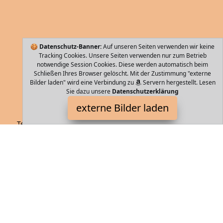
🍪
Datenschutz-Banner:
Auf unseren Seiten verwenden wir keine
Tracking Cookies. Unsere Seiten verwenden nur zum Betrieb
notwendige Session Cookies. Diese werden automatisch beim
Schließen Ihres Browser gelöscht. Mit der Zustimmung "externe
Bilder laden" wird eine Verbindung zu
Servern hergestellt. Lesen
Sie dazu unsere
Datenschutzerklärung
WITTCHEN
externe Bilder laden
Textilien oss nützlich bei Zoll und Sicherheitskontrolle es
ermöglicht den Behörden den Koffer zu öffnen und
abzuschließen ohne Beschädigung des Rei WITTCHEN
Storebag ist Teilnehmer am Partnerprogramm der
EU S.à r.l.
Dieses Partnerprogramm wurde von
ins Leben gerufen, um
Links auf externe
Internetseiten platzieren zu können. Die
Bertreiber von Storebag verdienen mit Kostenerstattungen durch
mit. Der Inhalt der Produktseiten auf Storebag kommt von
Service LLC. Der Inhalt wird wie von
übertragen und ohne