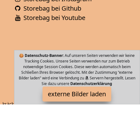
Storebag bei Github
Storebag bei Youtube
🍪
Datenschutz-Banner:
Auf unseren Seiten verwenden wir keine
Tracking Cookies. Unsere Seiten verwenden nur zum Betrieb
notwendige Session Cookies. Diese werden automatisch beim
Schließen Ihres Browser gelöscht. Mit der Zustimmung "externe
Bilder laden" wird eine Verbindung zu
Servern hergestellt. Lesen
Sie dazu unsere
Datenschutzerklärung
Nv Wang
externe Bilder laden
ksäcke Schultasche modisch leicht weich und bunt ein perfektes
Geschenk für Ihre Kinder Material Canvas hochwertig und
langlebig Größe Nv Wang
Storebag ist Teilnehmer am Partnerprogramm der
EU S.à r.l.
Dieses Partnerprogramm wurde von
ins Leben gerufen, um