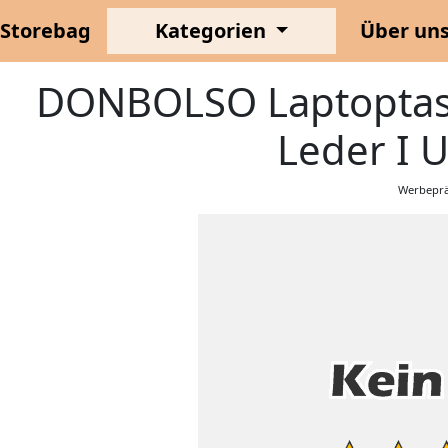
Storebag
Kategorien
Über un
DONBOLSO Laptoptasch
Leder I 
Werbeprä