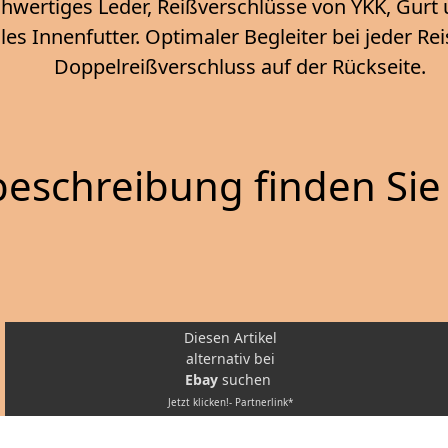
wertiges Leder, Reißverschlüsse von YKK, Gurt u
les Innenfutter. Optimaler Begleiter bei jeder Re
Doppelreißverschluss auf der Rückseite.
eschreibung finden Sie 
Diesen Artikel
alternativ bei
Ebay
suchen
Jetzt klicken!- Partnerlink*