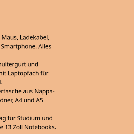
e Maus, Ladekabel,
r Smartphone. Alles
ultergurt und
mit Laptopfach für
.
ertasche aus Nappa-
rdner, A4 und A5
ag für Studium und
ne 13 Zoll Notebooks.