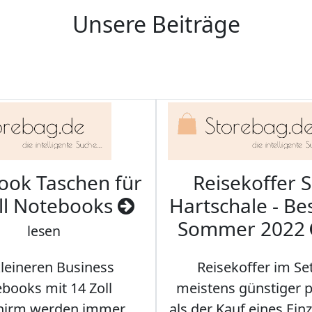
Unsere Beiträge
ook Taschen für
Reisekoffer S
ll Notebooks
Hartschale - Bes
Sommer 2022
lesen
kleineren Business
Reisekoffer im Se
books mit 14 Zoll
meistens günstiger p
chirm werden immer
als der Kauf eines Einz