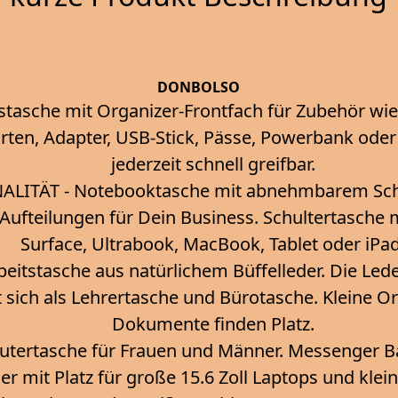
DONBOLSO
stasche mit Organizer-Frontfach für Zubehör wi
karten, Adapter, USB-Stick, Pässe, Powerbank ode
jederzeit schnell greifbar.
LITÄT - Notebooktasche mit abnehmbarem Sch
Aufteilungen für Dein Business. Schultertasche 
Surface, Ultrabook, MacBook, Tablet oder iPad
eitstasche aus natürlichem Büffelleder. Die Led
t sich als Lehrertasche und Bürotasche. Kleine O
Dokumente finden Platz.
tertasche für Frauen und Männer. Messenger B
her mit Platz für große 15.6 Zoll Laptops und klei