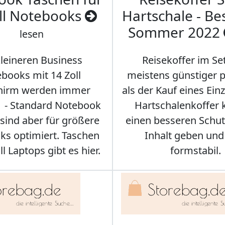
ll Notebooks
Hartschale - Bes
Sommer 2022
lesen
kleineren Business
Reisekoffer im Se
books mit 14 Zoll
meistens günstiger p
chirm werden immer
als der Kauf eines Einz
r - Standard Notebook
Hartschalenkoffer
sind aber für größere
einen besseren Schut
s optimiert. Taschen
Inhalt geben und
ll Laptops gibt es hier.
formstabil.