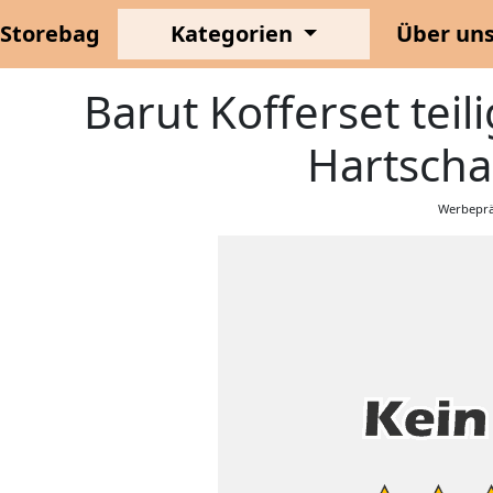
Storebag
Kategorien
Über un
Barut Kofferset teili
Hartscha
Werbeprä