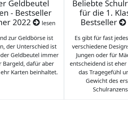
er Geldbeutel
Beliebte Schul
en - Bestseller
für die 1. Kla
er 2022
Bestseller
lesen
nd zur Geldbörse ist
Es gibt für fast jede
n, der Unterschied ist
verschiedene Designs
s der Geldbeutel immer
Jungen oder für Mä
 Bargeld, dafür aber
entscheidend ist eher
hr Karten beinhaltet.
das Tragegefühl u
Gewicht des er
Schulranzens