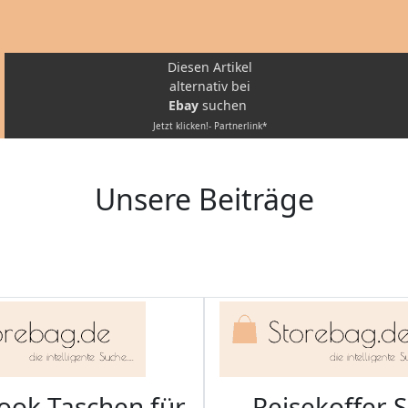
Diesen Artikel
alternativ bei
Ebay
suchen
Jetzt klicken!- Partnerlink*
Unsere Beiträge
ook Taschen für
Reisekoffer S