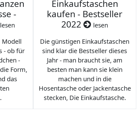
ranzen
Einkaufstaschen
sse -
kaufen - Bestseller
2022
lesen
lesen
s Modell
Die günstigen Einkaufstaschen
 - ob für
sind klar die Bestseller dieses
dchen -
Jahr - man braucht sie, am
 die Form,
besten man kann sie klein
nd das
machen und in die
sten
Hosentasche oder Jackentasche
.
stecken, Die Einkaufstasche.