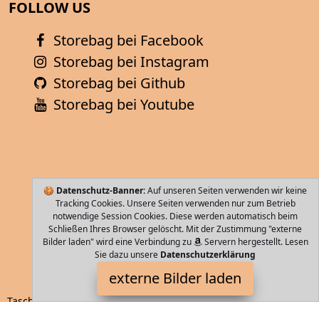
FOLLOW US
Storebag bei Facebook
Storebag bei Instagram
Storebag bei Github
Storebag bei Youtube
🍪
Datenschutz-Banner:
Auf unseren Seiten verwenden wir keine
Tracking Cookies. Unsere Seiten verwenden nur zum Betrieb
notwendige Session Cookies. Diese werden automatisch beim
Schließen Ihres Browser gelöscht. Mit der Zustimmung "externe
Bilder laden" wird eine Verbindung zu
Servern hergestellt. Lesen
Sie dazu unsere
Datenschutzerklärung
Tommy Hilfiger
externe Bilder laden
Tasche begeistert mit einem geräumigen Hauptfach und einem
dazugehörigen Schlüsselanhänger Mit sportlichem und