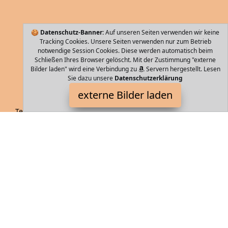
🍪
Datenschutz-Banner:
Auf unseren Seiten verwenden wir keine
Tracking Cookies. Unsere Seiten verwenden nur zum Betrieb
notwendige Session Cookies. Diese werden automatisch beim
Schließen Ihres Browser gelöscht. Mit der Zustimmung "externe
Bilder laden" wird eine Verbindung zu
Servern hergestellt. Lesen
Sie dazu unsere
Datenschutzerklärung
WITTCHEN
externe Bilder laden
Textilien aufende und in jede Richtung bewegliche Rollen
SCHLOSS Zahlenschloss das ein ungewolltes Öffnen des Gepäcks
verhindert INNER Hauptfa WITTCHEN
Storebag ist Teilnehmer am Partnerprogramm der
EU S.à r.l.
Dieses Partnerprogramm wurde von
ins Leben gerufen, um
Links auf externe
Internetseiten platzieren zu können. Die
Bertreiber von Storebag verdienen mit Kostenerstattungen durch
mit. Der Inhalt der Produktseiten auf Storebag kommt von
Service LLC. Der Inhalt wird wie von
übertragen und ohne
Veränderung wiedergegeben. Der Inhalt kann sich jederzeit
ändern.