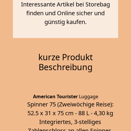
Interessante Artikel bei Storebag
finden und Online sicher und
günstig kaufen.
kurze Produkt
Beschreibung
American Tourister
Luggage
Spinner 75 (Zweiwöchige Reise):
52.5 x 31 x 75 cm - 88 L - 4,30 kg
Integriertes, 3-stelliges
Zahlenschloss an allen Spinner-