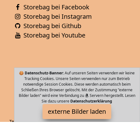
Storebag bei Facebook
Storebag bei Instagram
Storebag bei Github
Storebag bei Youtube
🍪
Datenschutz-Banner:
Auf unseren Seiten verwenden wir keine
Tracking Cookies. Unsere Seiten verwenden nur zum Betrieb
notwendige Session Cookies. Diese werden automatisch beim
Schließen Ihres Browser gelöscht. Mit der Zustimmung "externe
Bilder laden" wird eine Verbindung zu
Servern hergestellt. Lesen
Sie dazu unsere
Datenschutzerklärung
WITTCHEN
externe Bilder laden
Textilien aufende und in jede Richtung bewegliche Rollen
SCHLOSS Das verborgene Innere ist gut geschützt und mithilfe
des Zahlen Kombinationsschlosses WITTCHEN