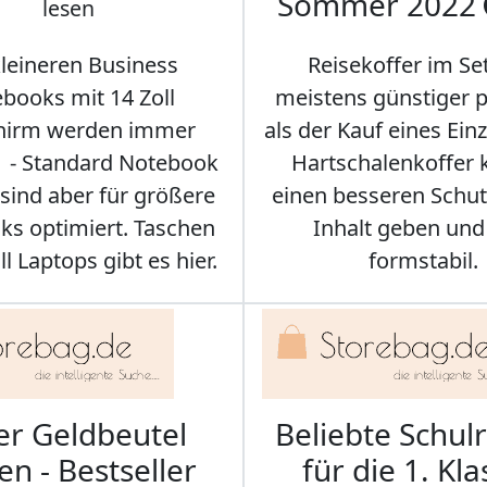
Sommer 2022
lesen
kleineren Business
Reisekoffer im Se
books mit 14 Zoll
meistens günstiger p
chirm werden immer
als der Kauf eines Einz
r - Standard Notebook
Hartschalenkoffer
sind aber für größere
einen besseren Schut
s optimiert. Taschen
Inhalt geben und
ll Laptops gibt es hier.
formstabil.
er Geldbeutel
Beliebte Schul
en - Bestseller
für die 1. Kla