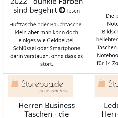
2022 - dunkle Farben
sind begehrt
lesen
Die 
Note
Hüfttasche oder Bauchtasche -
Bilds
klein aber man kann doch
beliebte
einiges wie Geldbeutel,
Taschen 
Schlüssel oder Smartphone
Notebook
darin verstauen, ohne dass es
für 14 Zo
stört.
Herren Business
Led
Taschen - die
Herr