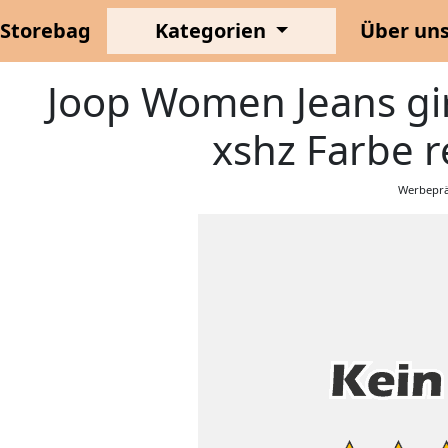
Storebag
Kategorien
Über un
Joop Women Jeans gi
xshz Farbe r
Werbeprä