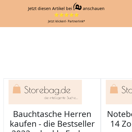
Jetzt diesen Artikel bei
anschauen
⭐⭐⭐⭐⭐
Jetzt klicken!- Partnerlink*
Bauchtasche Herren
Noteb
kaufen - die Bestseller
14 Zo