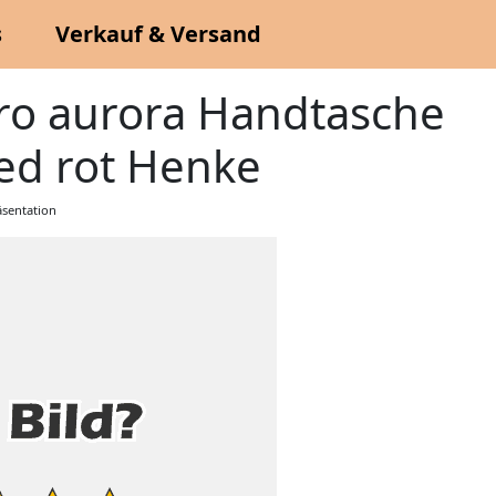
s
Verkauf & Versand
ro aurora Handtasche
ed rot Henke
sentation