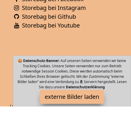
Storebag bei Instagram
Storebag bei Github
Storebag bei Youtube
🍪
Datenschutz-Banner:
Auf unseren Seiten verwenden wir keine
Tracking Cookies. Unsere Seiten verwenden nur zum Betrieb
notwendige Session Cookies. Diese werden automatisch beim
Schließen Ihres Browser gelöscht. Mit der Zustimmung "externe
Bilder laden" wird eine Verbindung zu
Servern hergestellt. Lesen
Sie dazu unsere
Datenschutzerklärung
Samsonite
externe Bilder laden
Luggage npolster Raumteiler im oberen Fach mit Tasche
Packriemen im unteren Fach Adressanhänger Fronttasche
Samsonite
Storebag ist Teilnehmer am Partnerprogramm der
EU S.à r.l.