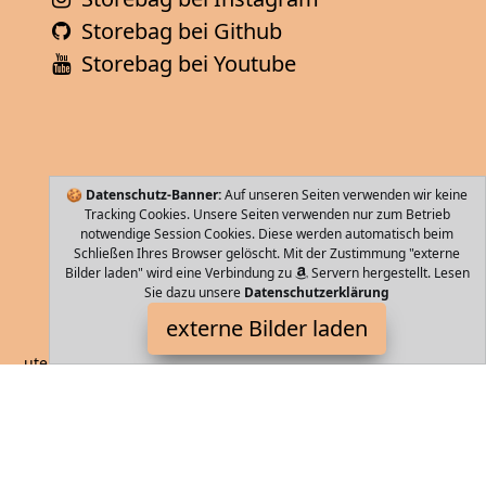
Storebag bei Github
Storebag bei Youtube
🍪
Datenschutz-Banner:
Auf unseren Seiten verwenden wir keine
Tracking Cookies. Unsere Seiten verwenden nur zum Betrieb
notwendige Session Cookies. Diese werden automatisch beim
Schließen Ihres Browser gelöscht. Mit der Zustimmung "externe
Bilder laden" wird eine Verbindung zu
Servern hergestellt. Lesen
Sie dazu unsere
Datenschutzerklärung
Frentree
externe Bilder laden
ute Qualität Top Preis Leistung Verhältnisse garantiert extra
widerstandsfähige Verarbeitung durch robuste ABS Hartschale
macht Transport sic Frentree
Storebag ist Teilnehmer am Partnerprogramm der
EU S.à r.l.
Dieses Partnerprogramm wurde von
ins Leben gerufen, um